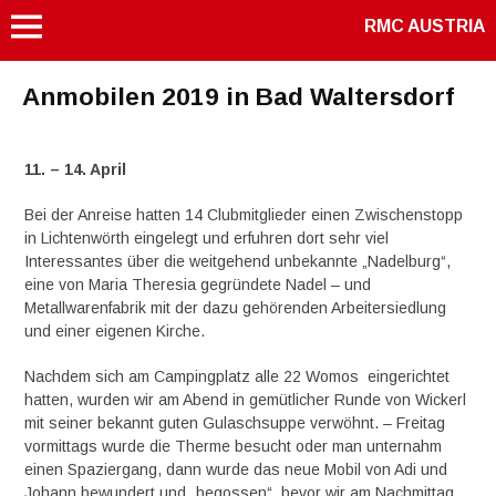
RMC AUSTRIA
Anmobilen 2019 in Bad Waltersdorf
11. – 14. April
Bei der Anreise hatten 14 Clubmitglieder einen Zwischenstopp
in Lichtenwörth eingelegt und erfuhren dort sehr viel
Interessantes über die weitgehend unbekannte „Nadelburg“,
eine von Maria Theresia gegründete Nadel – und
Metallwarenfabrik mit der dazu gehörenden Arbeitersiedlung
und einer eigenen Kirche.
Nachdem sich am Campingplatz alle 22 Womos eingerichtet
hatten, wurden wir am Abend in gemütlicher Runde von Wickerl
mit seiner bekannt guten Gulaschsuppe verwöhnt. – Freitag
vormittags wurde die Therme besucht oder man unternahm
einen Spaziergang, dann wurde das neue Mobil von Adi und
Johann bewundert und „begossen“, bevor wir am Nachmittag