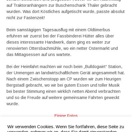
auf Traktoranhängern zur Buschenschank Thaler gebracht
wurden. Was dort Köstliches aufgetischt wurde, passte absolut
nicht zur Fastenzeit!
Beim samstägigen Tagesausflug mit einem Oldtimerbus
erfuhren wir zuerst bei der Fassbinderei Hütter alles über
dieses interessante Handwerk, dann ging es weiter zur
renovierten Ottersbachmühle, wo ein netter Ostermarkt und
das Mittagsessen auf uns wartete.
Bei der Heimfahrt machten wir noch beim „Bulldogwirt“ Station,
der Unmengen an landwirtschaftlichem Gerät angesammelt hat.
Nach einem Zwischenstopp am CP wurden wir zum Heurigen
Bergstadl gebracht, wo wir bei gutem Essen und toller Musik
bei bester Stimmung einen wirklich netten Abend verbrachten
und so die Freude auf weitere gemeinsame Fahrten geweckt
wurde.
Einige Fotos
Wir verwenden Cookies. Wenn Sie fortfahren, diese Seite zu
Organisation: Elisabeth und Ulli