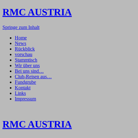
RMC AUSTRIA
Springe zum Inhalt
Home
News
Rückblick
vorschau
Stammtisch
Wir über uns
Bei uns sind…
Club-Reisen aus…
Fundgrube
Kontakt
Links
Impressum
RMC AUSTRIA